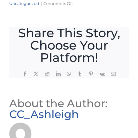
on
Uncategorized
|
Comments Off
The
Perfect
Bathroom
Share This Story,
Choose Your
Platform!
Facebook
X
Reddit
LinkedIn
WhatsApp
Tumblr
Pinterest
Vk
Email
About the Author:
CC_Ashleigh